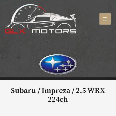
Aller
au
contenu
MAI
MEN
Subaru / Impreza /
2.5 WRX
224ch