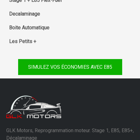
Stage 1 + E85 Flex-Fuel
Decalaminage
Boite Automatique
Les Petits +
SIMULEZ VOS ÉCONOMIES AVEC E85
GLK Motors, Reprogrammation moteur. Stage 1, E85, E85+,
Décalaminage