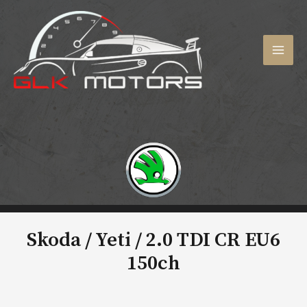
Aller
au
contenu
MAI
MEN
Skoda / Yeti /
2.0 TDI CR EU6
150ch