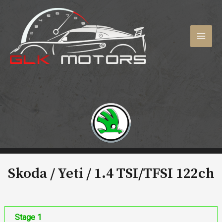
Aller
au
contenu
MAI
MEN
Skoda / Yeti /
1.4 TSI/TFSI 122ch
Stage 1