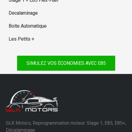
Stage 1 + E85 Flex-Fuel
Decalaminage
Boite Automatique
Les Petits +
SIMULEZ VOS ÉCONOMIES AVEC E85
GLK Motors, Reprogrammation moteur. Stage 1, E85, E85+,
Décalaminage