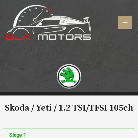
Aller
au
contenu
MAI
MEN
Skoda / Yeti /
1.2 TSI/TFSI 105ch
Stage 1