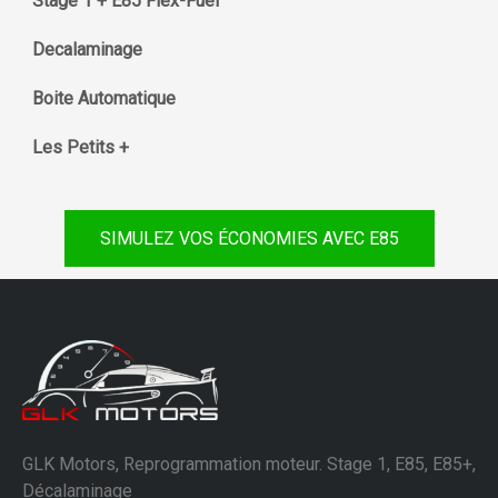
Stage 1 + E85 Flex-Fuel
Decalaminage
Boite Automatique
Les Petits +
SIMULEZ VOS ÉCONOMIES AVEC E85
GLK Motors, Reprogrammation moteur. Stage 1, E85, E85+,
Décalaminage