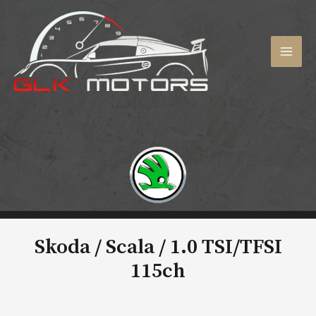
Aller
au
contenu
MAI
MEN
Skoda / Scala /
1.0 TSI/TFSI
115ch