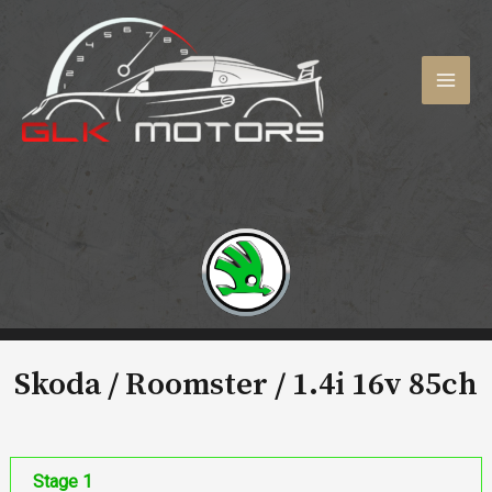
Aller
au
contenu
MAI
MEN
Skoda / Roomster /
1.4i 16v 85ch
Stage 1