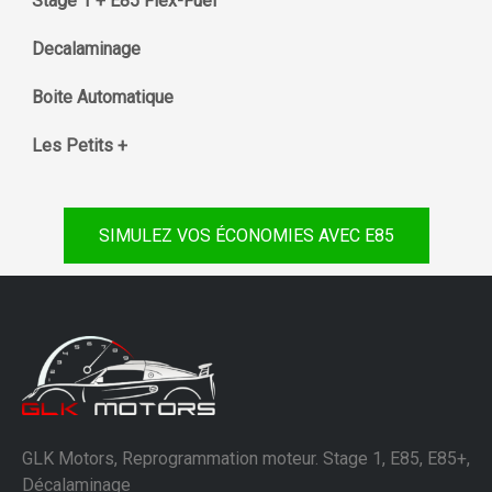
Stage 1 + E85 Flex-Fuel
Decalaminage
Boite Automatique
Les Petits +
SIMULEZ VOS ÉCONOMIES AVEC E85
GLK Motors, Reprogrammation moteur. Stage 1, E85, E85+,
Décalaminage