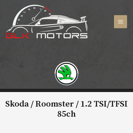
Aller
au
contenu
MAI
MEN
Skoda / Roomster /
1.2 TSI/TFSI
85ch