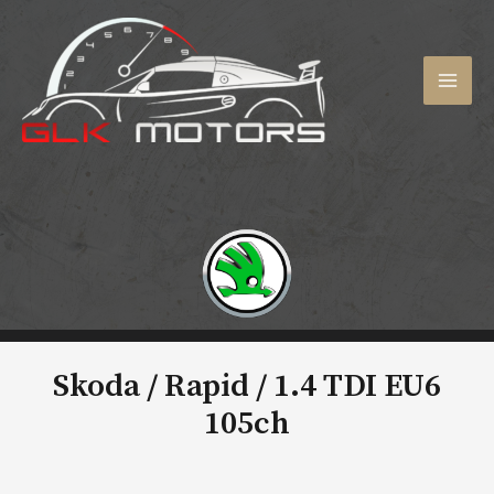
Aller
au
contenu
MAI
MEN
Skoda / Rapid /
1.4 TDI EU6
105ch