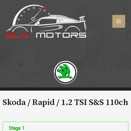
Aller
au
contenu
MAI
MEN
Skoda / Rapid /
1.2 TSI S&S 110ch
Stage 1