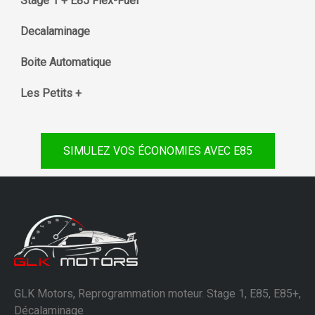
Stage 1 + E85 Flex-Fuel
Decalaminage
Boite Automatique
Les Petits +
SIMULEZ VOS ÉCONOMIES AVEC E85
GLK Motors, Reprogrammation moteur. Stage 1, E85, E85+,
Décalaminage