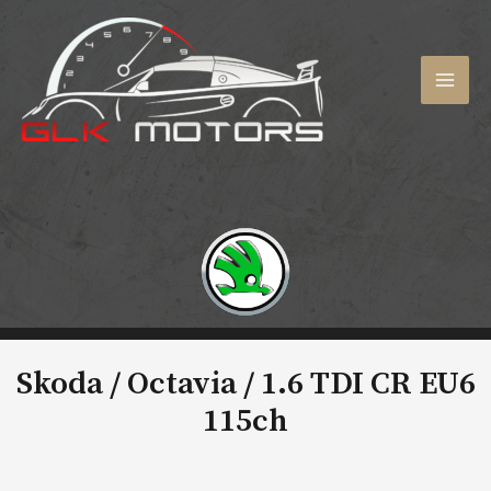
Aller
au
contenu
MAI
MEN
Skoda / Octavia /
1.6 TDI CR EU6
115ch