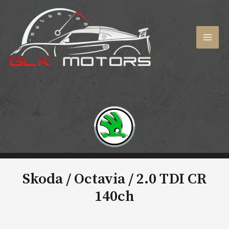
Aller
au
contenu
MAI
MEN
Skoda / Octavia /
2.0 TDI CR
140ch