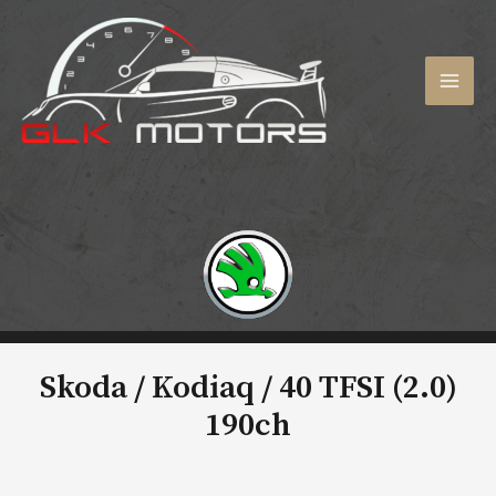
Aller
au
contenu
MAI
MEN
Skoda / Kodiaq /
40 TFSI (2.0)
190ch