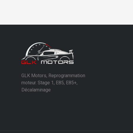
GLK Motors, Reprogrammation
moteur. Stage 1, E85, E85+,
Décalaminage