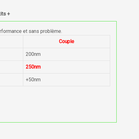
its +
erformance et sans problème.
Couple
200nm
250nm
+50nm