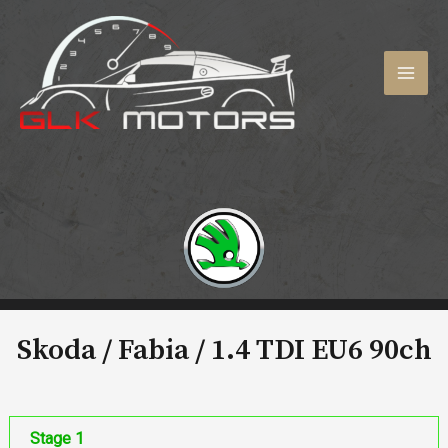
Aller
au
contenu
MAI
MEN
Skoda / Fabia /
1.4 TDI EU6 90ch
Stage 1