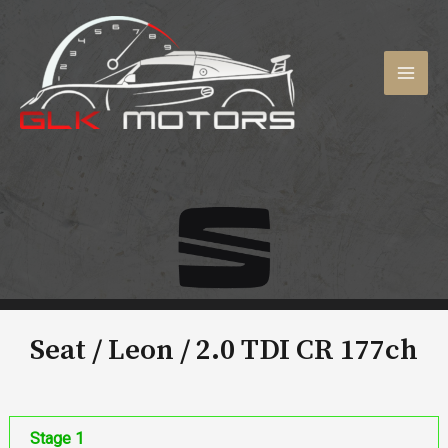
Aller
au
contenu
MAI
MEN
Seat / Leon /
2.0 TDI CR 177ch
Stage 1