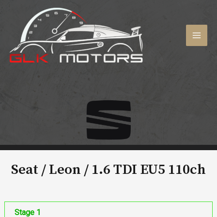
Aller
au
contenu
MAI
MEN
Seat / Leon /
1.6 TDI EU5 110ch
Stage 1