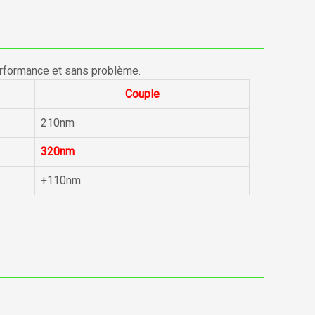
erformance et sans problème.
Couple
210nm
320nm
+110nm