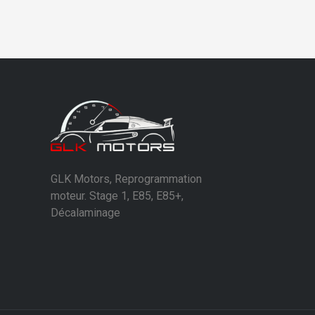
GLK Motors, Reprogrammation
moteur. Stage 1, E85, E85+,
Décalaminage