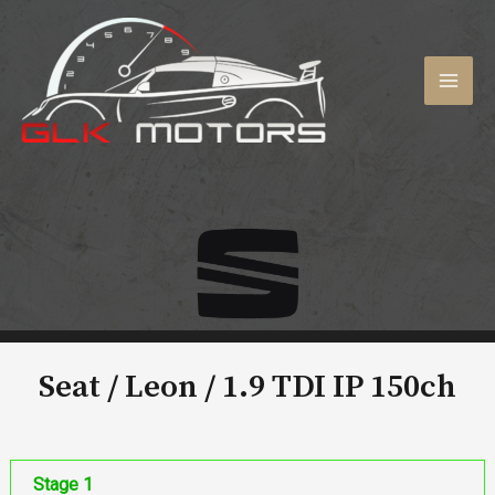
Aller
au
contenu
MAI
MEN
Seat / Leon /
1.9 TDI IP 150ch
Stage 1