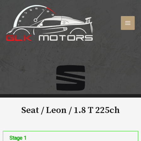
Aller
au
contenu
MAI
MEN
Seat / Leon /
1.8 T 225ch
Stage 1