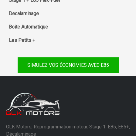
Stage 1 + E85 Flex-Fuel
Decalaminage
Boite Automatique
Les Petits +
SIMULEZ VOS ÉCONOMIES AVEC E85
GLK Motors, Reprogrammation moteur. Stage 1, E85, E85+,
Décalaminage