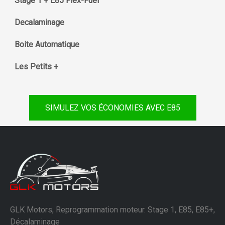
Stage 1 + E85 Flex-Fuel
Decalaminage
Boite Automatique
Les Petits +
SIMULEZ VOS ÉCONOMIES AVEC E85
GLK Motors, Reprogrammation moteur. Stage 1, E85, E85+,
Décalaminage