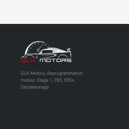
GLK Motors, Reprogrammation
moteur. Stage 1, E85, E85+,
Décalaminage