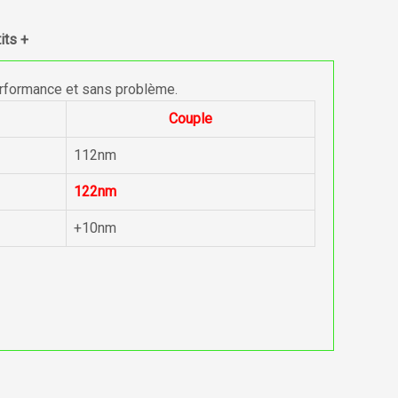
its +
erformance et sans problème.
Couple
112nm
122nm
+10nm