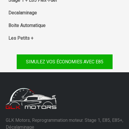
Stage 1 + E85 Flex-Fuel
Decalaminage
Boite Automatique
Les Petits +
SIMULEZ VOS ÉCONOMIES AVEC E85
GLK Motors, Reprogrammation moteur. Stage 1, E85, E85+,
Décalaminage