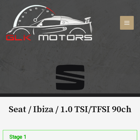
Aller
au
contenu
MAI
MEN
Seat / Ibiza /
1.0 TSI/TFSI 90ch
Stage 1