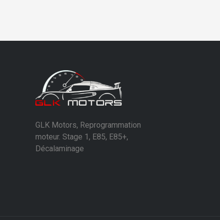
GLK Motors, Reprogrammation
moteur. Stage 1, E85, E85+,
Décalaminage