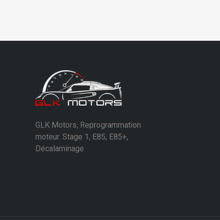
GLK Motors, Reprogrammation
moteur. Stage 1, E85, E85+,
Décalaminage