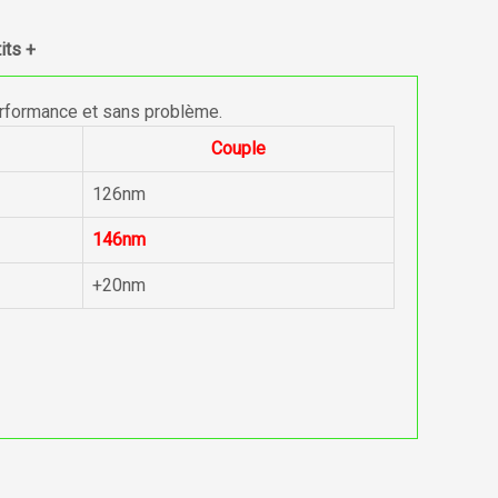
its +
erformance et sans problème.
Couple
126nm
146nm
+20nm