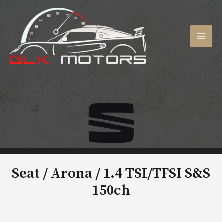
Aller
au
contenu
MAI
MEN
Seat / Arona /
1.4 TSI/TFSI S&S
150ch