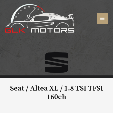
Aller
au
contenu
MAI
MEN
Seat / Altea XL /
1.8 TSI TFSI
160ch