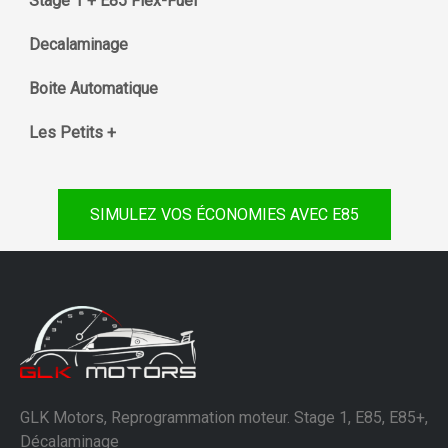
Stage 1 + E85 Flex-Fuel
Decalaminage
Boite Automatique
Les Petits +
SIMULEZ VOS ÉCONOMIES AVEC E85
GLK Motors, Reprogrammation moteur. Stage 1, E85, E85+,
Décalaminage