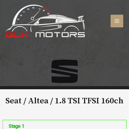
Aller
au
contenu
MAI
MEN
Seat / Altea /
1.8 TSI TFSI 160ch
Stage 1