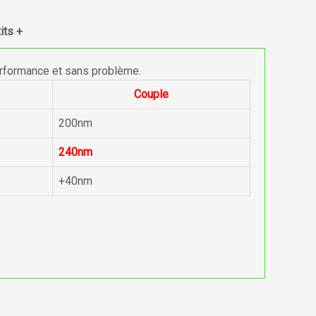
its +
erformance et sans problème.
Couple
200nm
240nm
+40nm