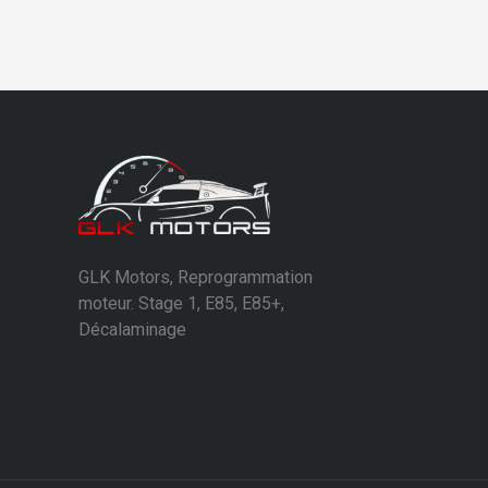
GLK Motors, Reprogrammation
moteur. Stage 1, E85, E85+,
Décalaminage