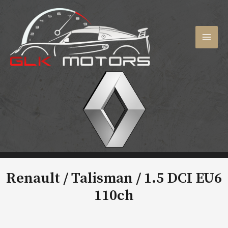
Aller
au
contenu
MAI
MEN
Renault / Talisman /
1.5 DCI EU6
110ch