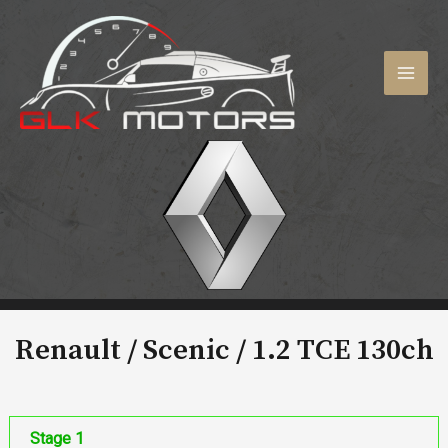
Aller
au
contenu
MAI
MEN
Renault / Scenic /
1.2 TCE 130ch
Stage 1