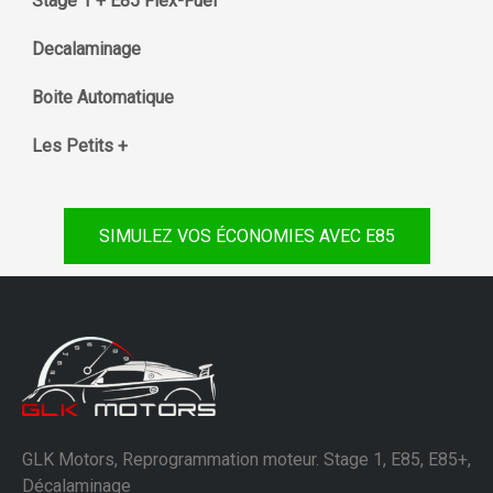
Stage 1 + E85 Flex-Fuel
Decalaminage
Boite Automatique
Les Petits +
SIMULEZ VOS ÉCONOMIES AVEC E85
GLK Motors, Reprogrammation moteur. Stage 1, E85, E85+,
Décalaminage