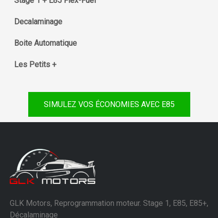
Stage 1 + E85 Flex-Fuel
Decalaminage
Boite Automatique
Les Petits +
SIMULEZ VOS ÉCONOMIES AVEC E85
GLK Motors, Reprogrammation moteur. Stage 1, E85, E85+,
Décalaminage