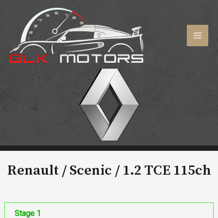
Aller
au
contenu
MAI
MEN
Renault / Scenic /
1.2 TCE 115ch
Stage 1