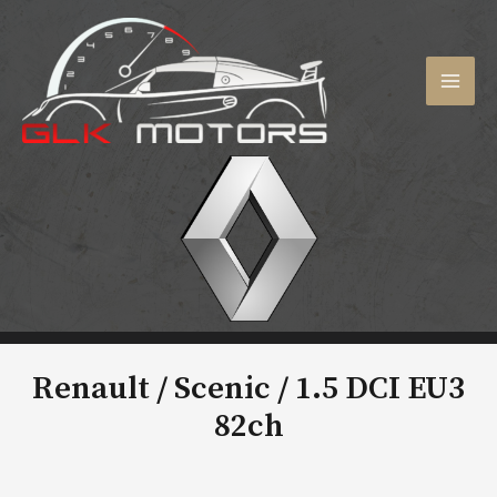
Aller
au
contenu
MAI
MEN
Renault / Scenic /
1.5 DCI EU3
82ch