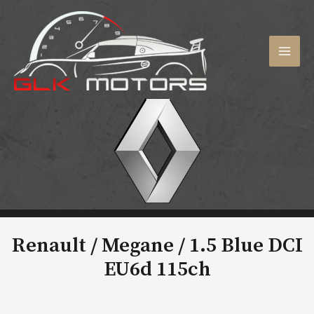
Aller
au
contenu
MAI
MEN
Renault / Megane /
1.5 Blue DCI
EU6d 115ch