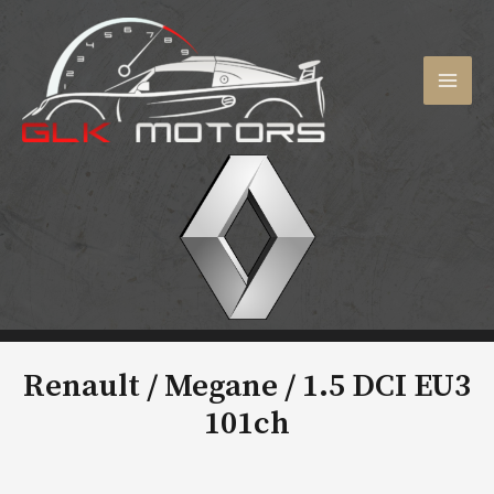
Aller
au
contenu
MAI
MEN
Renault / Megane /
1.5 DCI EU3
101ch