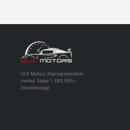
GLK Motors, Reprogrammation
moteur. Stage 1, E85, E85+,
Décalaminage