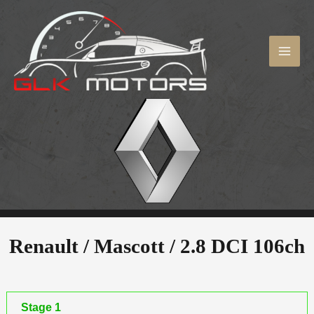
Aller
au
contenu
MAI
ME
Renault / Mascott /
2.8 DCI 106ch
Stage 1