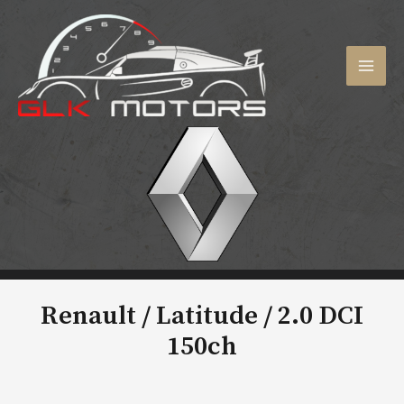
Aller
au
contenu
MAI
MEN
Renault / Latitude /
2.0 DCI
150ch