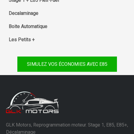
Stage 1 + E85 Flex-Fuel
Decalaminage
Boite Automatique
Les Petits +
SIMULEZ VOS ÉCONOMIES AVEC E85
GLK Motors, Reprogrammation moteur. Stage 1, E85, E85+,
Décalaminage