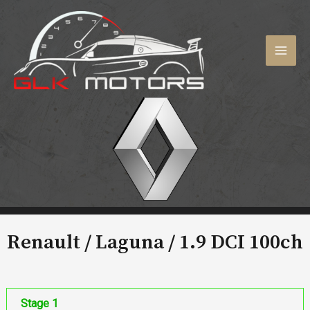
Aller
au
contenu
MAI
MEN
Renault / Laguna /
1.9 DCI 100ch
Stage 1