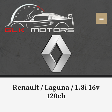
Aller
au
contenu
MAI
MEN
Renault / Laguna /
1.8i 16v
120ch