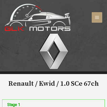
Aller
au
contenu
MAI
MEN
Renault / Kwid /
1.0 SCe 67ch
Stage 1