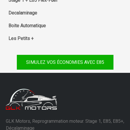
Stage 1 + E85 Flex-Fuel
Decalaminage
Boite Automatique
Les Petits +
SIMULEZ VOS ÉCONOMIES AVEC E85
GLK Motors, Reprogrammation moteur. Stage 1, E85, E85+,
Décalaminage