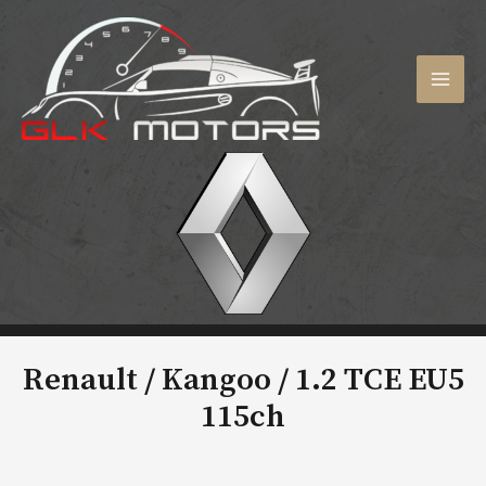
Aller
au
contenu
MAI
MEN
Renault / Kangoo /
1.2 TCE EU5
115ch