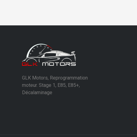
GLK Motors, Reprogrammation
moteur. Stage 1, E85, E85+,
Décalaminage