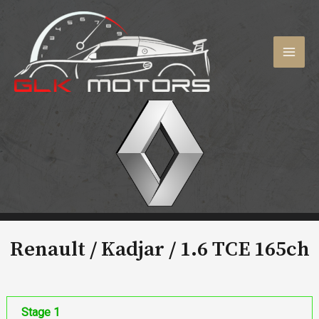
Aller
au
contenu
MAI
MEN
Renault / Kadjar /
1.6 TCE 165ch
Stage 1