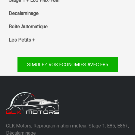
Stage 1 + E85 Flex-Fuel
Decalaminage
Boite Automatique
Les Petits +
SIMULEZ VOS ÉCONOMIES AVEC E85
GLK Motors, Reprogrammation moteur. Stage 1, E85, E85+,
Décalaminage