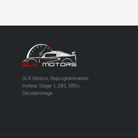
GLK Motors, Reprogrammation
moteur. Stage 1, E85, E85+,
Décalaminage