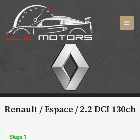
Aller
au
contenu
MAI
MEN
Renault / Espace /
2.2 DCI 130ch
Stage 1