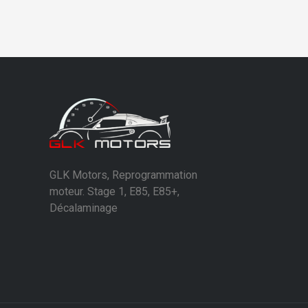
GLK Motors, Reprogrammation
moteur. Stage 1, E85, E85+,
Décalaminage