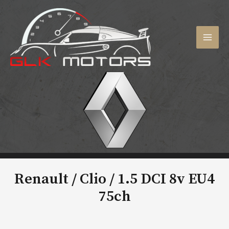
Aller
au
contenu
MAI
MEN
Renault / Clio /
1.5 DCI 8v EU4
75ch