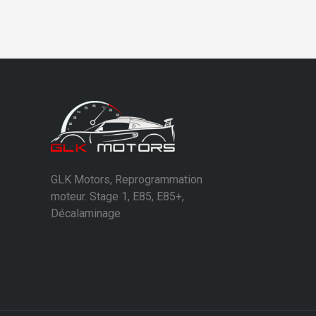
GLK Motors, Reprogrammation
moteur. Stage 1, E85, E85+,
Décalaminage